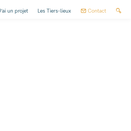
J’ai un projet
Les Tiers-lieux
Contact
Trouver un Tiers-lieu
Pousse-locale