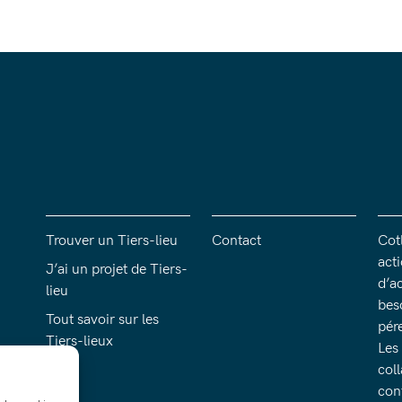
Trouver un Tiers-lieu
Contact
Cotl
act
J’ai un projet de Tiers-
d’a
lieu
bes
Tout savoir sur les
pére
Tiers-lieux
Les
col
con