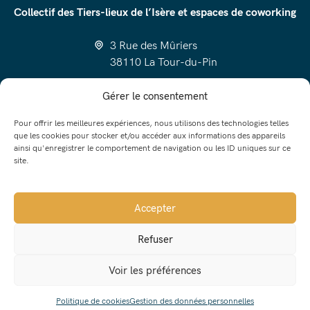
Collectif des Tiers-lieux de l’Isère et espaces de coworking
3 Rue des Mûriers
38110 La Tour-du-Pin
cotlico@luzin.net
Gérer le consentement
06 58 97 23 52
Pour offrir les meilleures expériences, nous utilisons des technologies telles
que les cookies pour stocker et/ou accéder aux informations des appareils
ainsi qu'enregistrer le comportement de navigation ou les ID uniques sur ce
site.
Trouver un Tiers-lieu
J’ai un projet de Tiers-lieu
Accepter
Tout savoir sur les Tiers-lieux
Refuser
Contact
Voir les préférences
Politique de cookies
Gestion des données personnelles