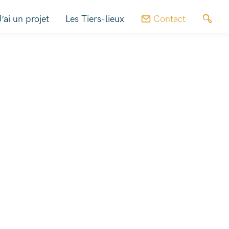
J’ai un projet
Les Tiers-lieux
Contact
Trouver un Tiers-lieu
Fabrique JASPIR