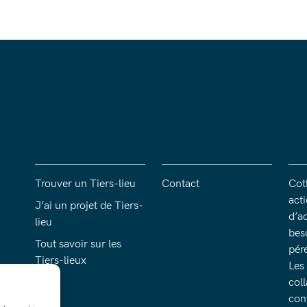
Trouver un Tiers-lieu
Contact
Cotl
act
J’ai un projet de Tiers-
d’a
lieu
bes
Tout savoir sur les
pére
Tiers-lieux
Les
col
con