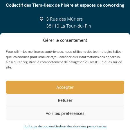
Collectif des Tiers-lieux de l’Isère et espaces de coworking
3 Rue des Mûriers
38110 La Tour-du-Pin
cotlico@luzin.net
Gérer le consentement
06 58 97 23 52
Pour offrir les meilleures expériences, nous utilisons des technologies telles
que les cookies pour stocker et/ou accéder aux informations des appareils
ainsi qu'enregistrer le comportement de navigation ou les ID uniques sur ce
site.
Trouver un Tiers-lieu
J’ai un projet de Tiers-lieu
Accepter
Tout savoir sur les Tiers-lieux
Refuser
Contact
Voir les préférences
Politique de cookies
Gestion des données personnelles